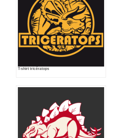
T-shirt tricératops