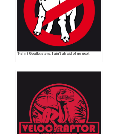
T-shirt Goatbusters, I ain't afraid of no goat