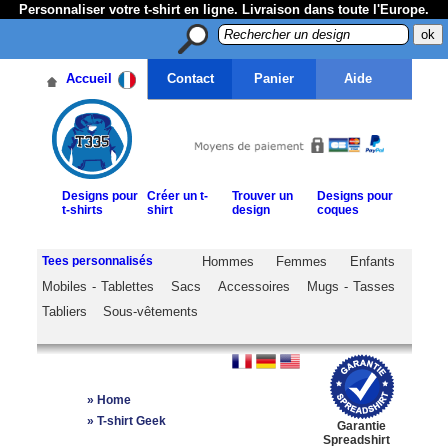
Personnaliser votre t-shirt en ligne. Livraison dans toute l'Europe.
Accueil
Contact
Panier
Aide
Designs pour
Créer un t-
Trouver un
Designs pour
t-shirts
shirt
design
coques
Tees personnalisés
Hommes
Femmes
Enfants
Mobiles - Tablettes
Sacs
Accessoires
Mugs - Tasses
Tabliers
Sous-vêtements
»
Home
»
T-shirt Geek
Garantie
Spreadshirt