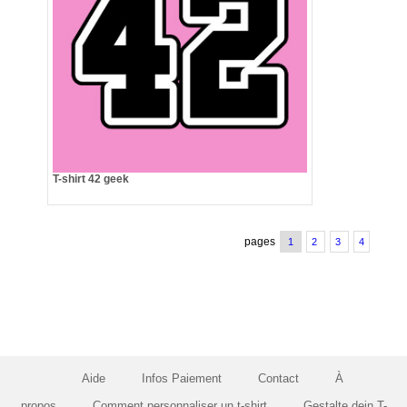
T-shirt 42 geek
pages
1
2
3
4
Aide
Infos Paiement
Contact
À
propos
Comment personnaliser un t-shirt
Gestalte dein T-