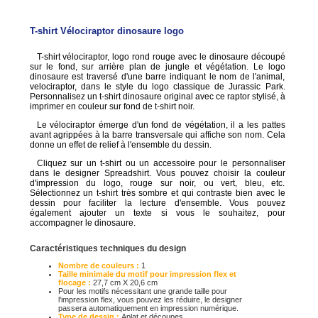
T-shirt Vélociraptor dinosaure logo
T-shirt vélociraptor, logo rond rouge avec le dinosaure découpé
sur le fond, sur arrière plan de jungle et végétation. Le logo
dinosaure est traversé d'une barre indiquant le nom de l'animal,
velociraptor, dans le style du logo classique de Jurassic Park.
Personnalisez un t-shirt dinosaure original avec ce raptor stylisé, à
imprimer en couleur sur fond de t-shirt noir.
Le vélociraptor émerge d'un fond de végétation, il a les pattes
avant agrippées à la barre transversale qui affiche son nom. Cela
donne un effet de relief à l'ensemble du dessin.
Cliquez sur un t-shirt ou un accessoire pour le personnaliser
dans le designer Spreadshirt. Vous pouvez choisir la couleur
d'impression du logo, rouge sur noir, ou vert, bleu, etc.
Sélectionnez un t-shirt très sombre et qui contraste bien avec le
dessin pour faciliter la lecture d'ensemble. Vous pouvez
également ajouter un texte si vous le souhaitez, pour
accompagner le dinosaure.
Caractéristiques techniques du design
Nombre de couleurs :
1
Taille minimale du motif pour impression flex et
flocage :
27,7 cm X 20,6 cm
Pour les motifs nécessitant une grande taille pour
l'impression flex, vous pouvez les réduire, le designer
passera automatiquement en impression numérique.
Type de dessin :
Aplat et découpes