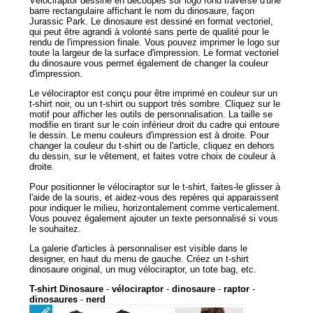
Vélociraptor dessiné en découpes sur logo rond traversé d'une
barre rectangulaire affichant le nom du dinosaure, façon
Jurassic Park. Le dinosaure est dessiné en format vectoriel,
qui peut être agrandi à volonté sans perte de qualité pour le
rendu de l'impression finale. Vous pouvez imprimer le logo sur
toute la largeur de la surface d'impression. Le format vectoriel
du dinosaure vous permet également de changer la couleur
d'impression.
Le vélociraptor est conçu pour être imprimé en couleur sur un
t-shirt noir, ou un t-shirt ou support très sombre. Cliquez sur le
motif pour afficher les outils de personnalisation. La taille se
modifie en tirant sur le coin inférieur droit du cadre qui entoure
le dessin. Le menu couleurs d'impression est à droite. Pour
changer la couleur du t-shirt ou de l'article, cliquez en dehors
du dessin, sur le vêtement, et faites votre choix de couleur à
droite.
Pour positionner le vélociraptor sur le t-shirt, faites-le glisser à
l'aide de la souris, et aidez-vous des repères qui apparaissent
pour indiquer le milieu, horizontalement comme verticalement.
Vous pouvez également ajouter un texte personnalisé si vous
le souhaitez.
La galerie d'articles à personnaliser est visible dans le
designer, en haut du menu de gauche. Créez un t-shirt
dinosaure original, un mug vélociraptor, un tote bag, etc.
T-shirt Dinosaure
-
vélociraptor
-
dinosaure
-
raptor
-
dinosaures
-
nerd