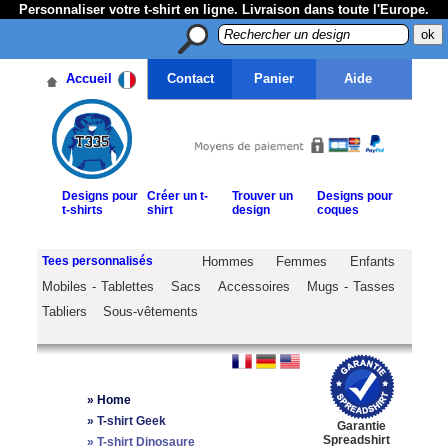
Personnaliser votre t-shirt en ligne. Livraison dans toute l'Europe.
Accueil
Contact
Panier
Aide
Designs pour
Créer un t-
Trouver un
Designs pour
t-shirts
shirt
design
coques
Tees personnalisés
Hommes
Femmes
Enfants
Mobiles - Tablettes
Sacs
Accessoires
Mugs - Tasses
Tabliers
Sous-vêtements
»
Home
»
T-shirt Geek
Garantie
Spreadshirt
»
T-shirt Dinosaure