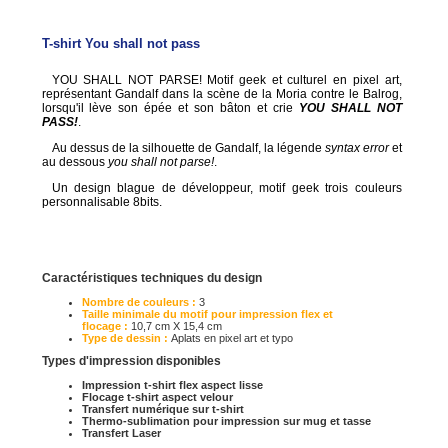
T-shirt You shall not pass
YOU SHALL NOT PARSE! Motif geek et culturel en pixel art,
représentant Gandalf dans la scène de la Moria contre le Balrog,
lorsqu'il lève son épée et son bâton et crie
YOU SHALL NOT
PASS!
.
Au dessus de la silhouette de Gandalf, la légende
syntax error
et
au dessous
you shall not parse!
.
Un design blague de développeur, motif geek trois couleurs
personnalisable 8bits.
Caractéristiques techniques du design
Nombre de couleurs :
3
Taille minimale du motif pour impression flex et
flocage :
10,7 cm X 15,4 cm
Type de dessin :
Aplats en pixel art et typo
Types d'impression disponibles
Impression t-shirt flex aspect lisse
Flocage t-shirt aspect velour
Transfert numérique sur t-shirt
Thermo-sublimation pour impression sur mug et tasse
Transfert Laser