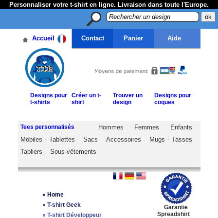
Personnaliser votre t-shirt en ligne. Livraison dans toute l'Europe.
Accueil
Contact
Panier
Aide
Designs pour
Créer un t-
Trouver un
Designs pour
t-shirts
shirt
design
coques
Tees personnalisés
Hommes
Femmes
Enfants
Mobiles - Tablettes
Sacs
Accessoires
Mugs - Tasses
Tabliers
Sous-vêtements
»
Home
»
T-shirt Geek
Garantie
Spreadshirt
»
T-shirt Développeur