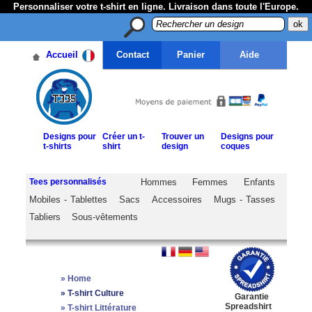
Personnaliser votre t-shirt en ligne. Livraison dans toute l'Europe.
Accueil
Contact
Panier
Aide
Designs pour
Créer un t-
Trouver un
Designs pour
t-shirts
shirt
design
coques
Tees personnalisés
Hommes
Femmes
Enfants
Mobiles - Tablettes
Sacs
Accessoires
Mugs - Tasses
Tabliers
Sous-vêtements
»
Home
»
T-shirt Culture
Garantie
Spreadshirt
»
T-shirt Littérature