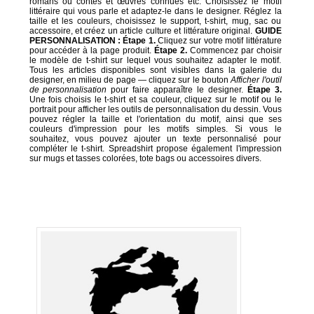
romans ou contes et œuvres connues etc. Choisissez le motif
littéraire qui vous parle et adaptez-le dans le designer. Réglez la
taille et les couleurs, choisissez le support, t-shirt, mug, sac ou
accessoire, et créez un article culture et littérature original.
GUIDE
PERSONNALISATION :
Étape 1.
Cliquez sur votre motif littérature
pour accéder à la page produit.
Étape 2.
Commencez par choisir
le modèle de t-shirt sur lequel vous souhaitez adapter le motif.
Tous les articles disponibles sont visibles dans la galerie du
designer, en milieu de page — cliquez sur le bouton
Afficher l'outil
de personnalisation
pour faire apparaître le designer.
Étape 3.
Une fois choisis le t-shirt et sa couleur, cliquez sur le motif ou le
portrait pour afficher les outils de personnalisation du dessin. Vous
pouvez régler la taille et l'orientation du motif, ainsi que ses
couleurs d'impression pour les motifs simples. Si vous le
souhaitez, vous pouvez ajouter un texte personnalisé pour
compléter le t-shirt. Spreadshirt propose également l'impression
sur mugs et tasses colorées, tote bags ou accessoires divers.