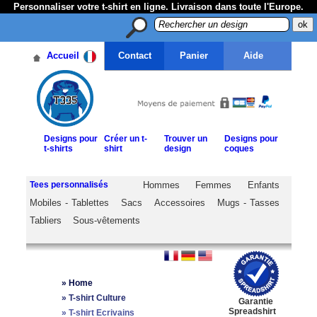
Personnaliser votre t-shirt en ligne. Livraison dans toute l'Europe.
Accueil
Contact
Panier
Aide
Designs pour
Créer un t-
Trouver un
Designs pour
t-shirts
shirt
design
coques
Tees personnalisés
Hommes
Femmes
Enfants
Mobiles - Tablettes
Sacs
Accessoires
Mugs - Tasses
Tabliers
Sous-vêtements
»
Home
»
T-shirt Culture
Garantie
Spreadshirt
»
T-shirt Ecrivains