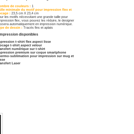
ombre de couleurs :
1
ille minimale du motif pour impression flex et
ocage :
23,5 cm X 23,4 cm
ur les motifs nécessitant une grande taille pour
impression flex, vous pouvez les réduire, le designer
ssera automatiquement en impression numérique.
ype de dessin :
Tracés fins et aplats
impression disponibles
pression t-shirt flex aspect lisse
ocage t-shirt aspect velour
ansfert numérique sur t-shirt
mpression premium sur coque smartphone
hermo-sublimation pour impression sur mug et
asse
ansfert Laser