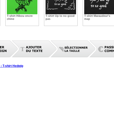
T-shirt Hibou encre
T-shirt Up to no good
T-shirt Maraudeur's
chine
pas
map
: T-shirt Hedwig