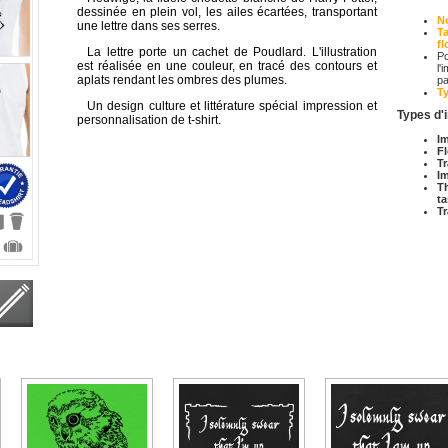
dessinée en plein vol, les ailes écartées, transportant
N
une lettre dans ses serres.
Ta
fl
La lettre porte un cachet de Poudlard. L'illustration
Po
est réalisée en une couleur, en tracé des contours et
l'
aplats rendant les ombres des plumes.
pa
T
Un design culture et littérature spécial impression et
Types d'
personnalisation de t-shirt.
Im
Fl
Tr
I
T
t
Tr