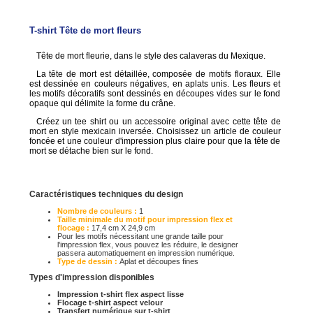
T-shirt Tête de mort fleurs
Tête de mort fleurie, dans le style des calaveras du Mexique.
La tête de mort est détaillée, composée de motifs floraux. Elle
est dessinée en couleurs négatives, en aplats unis. Les fleurs et
les motifs décoratifs sont dessinés en découpes vides sur le fond
opaque qui délimite la forme du crâne.
Créez un tee shirt ou un accessoire original avec cette tête de
mort en style mexicain inversée. Choisissez un article de couleur
foncée et une couleur d'impression plus claire pour que la tête de
mort se détache bien sur le fond.
Caractéristiques techniques du design
Nombre de couleurs :
1
Taille minimale du motif pour impression flex et
flocage :
17,4 cm X 24,9 cm
Pour les motifs nécessitant une grande taille pour
l'impression flex, vous pouvez les réduire, le designer
passera automatiquement en impression numérique.
Type de dessin :
Aplat et découpes fines
Types d'impression disponibles
Impression t-shirt flex aspect lisse
Flocage t-shirt aspect velour
Transfert numérique sur t-shirt