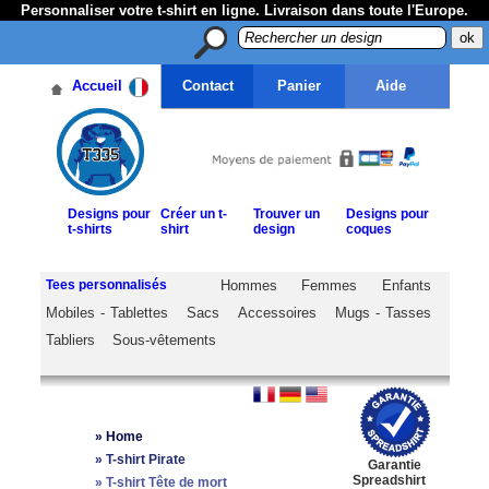
Personnaliser votre t-shirt en ligne. Livraison dans toute l'Europe.
Accueil
Contact
Panier
Aide
Designs pour
Créer un t-
Trouver un
Designs pour
t-shirts
shirt
design
coques
Tees personnalisés
Hommes
Femmes
Enfants
Mobiles - Tablettes
Sacs
Accessoires
Mugs - Tasses
Tabliers
Sous-vêtements
»
Home
»
T-shirt Pirate
Garantie
Spreadshirt
»
T-shirt Tête de mort