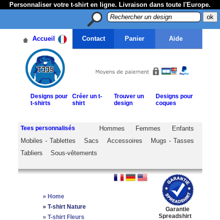
Personnaliser votre t-shirt en ligne. Livraison dans toute l'Europe.
Accueil
Contact
Panier
Aide
Designs pour
Créer un t-
Trouver un
Designs pour
t-shirts
shirt
design
coques
Tees personnalisés
Hommes
Femmes
Enfants
Mobiles - Tablettes
Sacs
Accessoires
Mugs - Tasses
Tabliers
Sous-vêtements
»
Home
»
T-shirt Nature
Garantie
Spreadshirt
»
T-shirt Fleurs