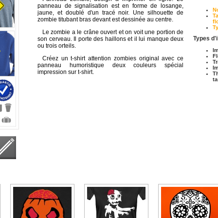
panneau de signalisation est en forme de losange,
N
jaune, et doublé d'un tracé noir. Une silhouette de
Ta
zombie titubant bras devant est dessinée au centre.
fl
T
Le zombie a le crâne ouvert et on voit une portion de
Types d'
son cerveau. Il porte des haillons et il lui manque deux
ou trois orteils.
Im
Fl
Créez un t-shirt attention zombies original avec ce
Tr
panneau humoristique deux couleurs spécial
I
impression sur t-shirt.
T
t