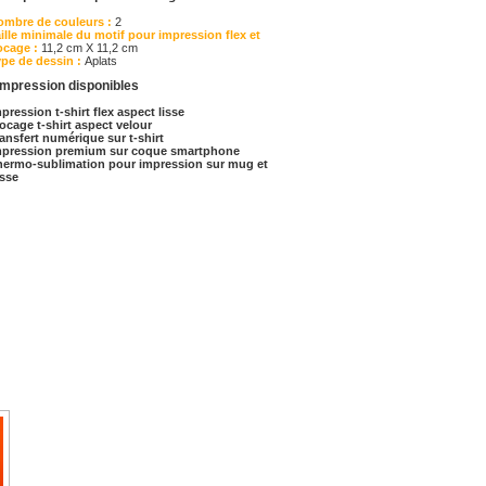
ombre de couleurs :
2
ille minimale du motif pour impression flex et
ocage :
11,2 cm X 11,2 cm
ype de dessin :
Aplats
impression disponibles
pression t-shirt flex aspect lisse
ocage t-shirt aspect velour
ansfert numérique sur t-shirt
mpression premium sur coque smartphone
hermo-sublimation pour impression sur mug et
asse