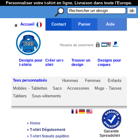
Personnaliser votre t-shirt en ligne. Livraison dans toute l'Europe.
Accueil
Contact
Panier
Aide
Designs pour
Créer un t-
Trouver un
Designs pour
t-shirts
shirt
design
coques
Tees personnalisés
Hommes
Femmes
Enfants
Mobiles - Tablettes
Sacs
Accessoires
Mugs - Tasses
Tabliers
Sous-vêtements
»
Home
»
T-shirt Déguisement
Garantie
Spreadshirt
»
T-shirt Nœuds papillon