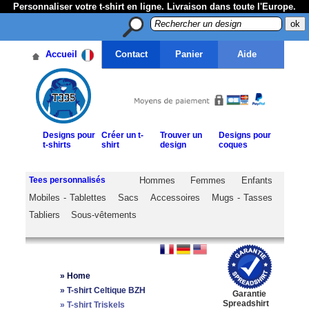
Personnaliser votre t-shirt en ligne. Livraison dans toute l'Europe.
Accueil
Contact
Panier
Aide
Designs pour
Créer un t-
Trouver un
Designs pour
t-shirts
shirt
design
coques
Tees personnalisés
Hommes
Femmes
Enfants
Mobiles - Tablettes
Sacs
Accessoires
Mugs - Tasses
Tabliers
Sous-vêtements
»
Home
»
T-shirt Celtique BZH
Garantie
Spreadshirt
»
T-shirt Triskels