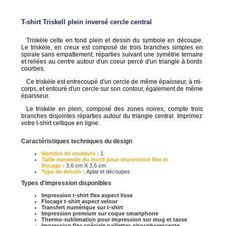
T-shirt Triskell plein inversé cercle central
Triskèle celte en fond plein et dessin du symbole en découpe.
Le triskèle, en creux est composé de trois branches simples en
spirale sans empattement, réparties suivant une symétrie ternaire
et reliées au centre autour d'un coeur percé d'un triangle à bords
courbes.
Ce triskèle est entrecoupé d'un cercle de même épaisseur, à mi-
corps, et entouré d'un cercle sur son contour, également de même
épaisseur.
Le triskèle en plein, composé des zones noires, compte trois
branches disjointes réparties autour du triangle central. Imprimez
votre t-shirt celtique en ligne.
Caractéristiques techniques du design
Nombre de couleurs :
1
Taille minimale du motif pour impression flex et
flocage :
3,6 cm X 3,6 cm
Type de dessin :
Aplat et découpes
Types d'impression disponibles
Impression t-shirt flex aspect lisse
Flocage t-shirt aspect velour
Transfert numérique sur t-shirt
Impression premium sur coque smartphone
Thermo-sublimation pour impression sur mug et tasse
Impression flex spéciale paillettes phosphorescente