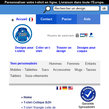
Personnaliser votre t-shirt en ligne. Livraison dans toute l'Europe.
Accueil
Contact
Panier
Aide
Designs pour
Créer un t-
Trouver un
Designs pour
t-shirts
shirt
design
coques
Tees personnalisés
Hommes
Femmes
Enfants
Mobiles - Tablettes
Sacs
Accessoires
Mugs - Tasses
Tabliers
Sous-vêtements
»
Home
»
T-shirt Celtique BZH
Garantie
Spreadshirt
»
T-shirt Triangle celte de