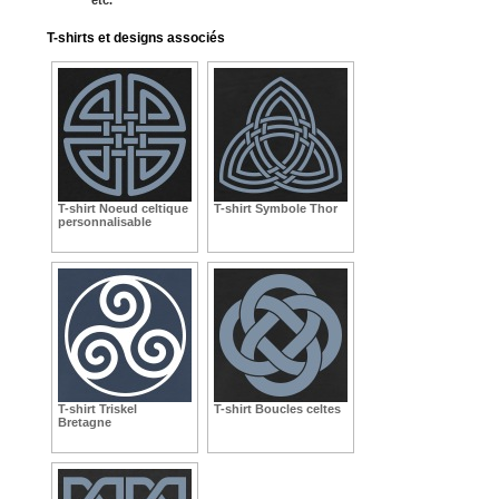
T-shirts et designs associés
T-shirt Noeud celtique
T-shirt Symbole Thor
personnalisable
T-shirt Triskel
T-shirt Boucles celtes
Bretagne