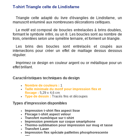
T-shirt Triangle celte de Lindisfarne
Triangle celte adapté du livre d'évangiles de Lindisfarne, un
manuscrit enluminé aux nombreuses décorations celtiques.
Le motif est composé de boucles entrelacées à brins doubles,
formant le symbole infini, ou un 8. Les boucles sont au nombre de
trois, orientées selon une symétrie ternaire, et forment un triangle.
Les brins des boucles sont entrelacés et coupés aux
intersections pour créer un effet de maillage dessus dessous
régulier.
Imprimez ce design en couleur argent ou or métallique pour un
effet brillant.
Caractéristiques techniques du design
Nombre de couleurs :
1
Taille minimale du motif pour impression flex et
flocage :
5,29 x 4,6 cm
Type de dessin :
Tracés fins et découpes
Types d'impression disponibles
Impression t-shirt flex aspect lisse
Flocage t-shirt aspect velour
Transfert numérique sur t-shirt
Impression premium sur coque smartphone
Thermo-sublimation pour impression sur mug et tasse
Transfert Laser
Impression flex spéciale paillettes phosphorescente
etc.